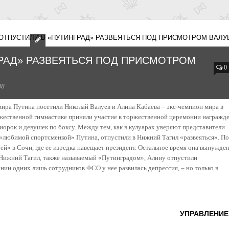
ОТПУСТИЛИ В «ПУТИНГРАД» РАЗВЕЯТЬСЯ ПОД ПРИСМОТРОМ ВАЛУ
ГРАД» РАЗВЕЯТЬСЯ ПОД ПРИСМОТРОМ
0
88
ира Путина посетили Николай Валуев и Алина Кабаева – экс-чемпион мира в
жественной гимнастике приняли участие в торжественной церемонии награжде
орок и девушек по боксу. Между тем, как в кулуарах уверяют представители
я «любимой спортсменкой» Путина, отпустили в Нижний Тагил «развеяться». По
ей» в Сочи, где ее изредка навещает президент. Остальное время она вынужде
В Нижний Тагил, также называемый «Путинградом», Алину отпустили
нии одних лишь сотрудников ФСО у нее развилась депрессия, – но только в
УПРАВЛЕНИЕ