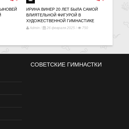
СЫНОВЕЙ
ИРИНА ВИНЕР 20 ЛЕТ БЫЛА САМОЙ
МИР ПО
Й
ВЛИЯТЕЛЬНОЙ ФИГУРОЙ В
ПАРИЖЕ
ХУДОЖЕСТВЕННОЙ ГИМНАСТИКЕ
ОБЪЕКТ
ОДИНО
/
/
Admin
26 февраля 2025
750
/
Admin
СОВЕТСКИЕ ГИМНАСТКИ