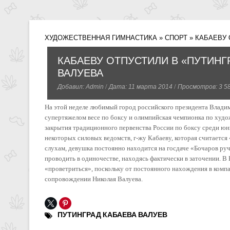
ХУДОЖЕСТВЕННАЯ ГИМНАСТИКА
»
СПОРТ
» КАБАЕВУ 
КАБАЕВУ ОТПУСТИЛИ В «ПУТИН
ВАЛУЕВА
/
/
Добавил:
Admin
Дата: 11 марта 2014
Просмотров: 3 5
На этой неделе любимый город российского президента Владим
супертяжелом весе по боксу и олимпийская чемпионка по худо
закрытия традиционного первенства России по боксу среди юни
некоторых силовых ведомств, г-жу Кабаеву, которая считаетс
слухам, девушка постоянно находится на госдаче «Бочаров руч
проводить в одиночестве, находясь фактически в заточении. 
«проветриться», поскольку от постоянного нахождения в компа
сопровождении Николая Валуева.
ПУТИНГРАД
КАБАЕВА
ВАЛУЕВ