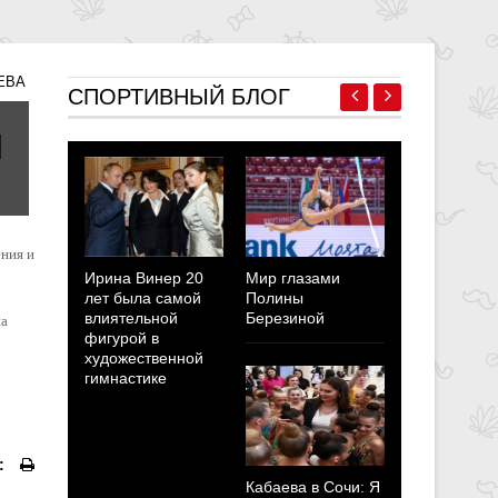
ЕВА
СПОРТИВНЫЙ БЛОГ
ния и
Ирина Винер 20
Мир глазами
Полина Бе
лет была самой
Полины
Мотиваци
влиятельной
Березиной
побывать 
на
фигурой в
Олимпийс
художественной
играх пер
гимнастике
все страхи
неуверенн
:
Кабаева в Сочи: Я