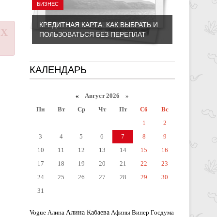
БИЗНЕС
КРЕДИТНАЯ КАРТА: КАК ВЫБРАТЬ И
X
ПОЛЬЗОВАТЬСЯ БЕЗ ПЕРЕПЛАТ
КАЛЕНДАРЬ
«
Август 2026 »
Пн
Вт
Ср
Чт
Пт
Сб
Вс
1
2
3
4
5
6
7
8
9
10
11
12
13
14
15
16
17
18
19
20
21
22
23
24
25
26
27
28
29
30
31
Алина Кабаева
Vogue
Алина
Афины
Винер
Госдума