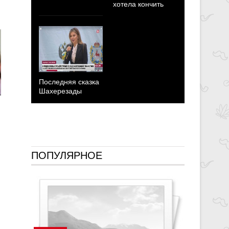
хотела кончить
Последняя сказка
Шахерезады
Кабаева с
победобес
заявление
ПОПУЛЯРНОЕ