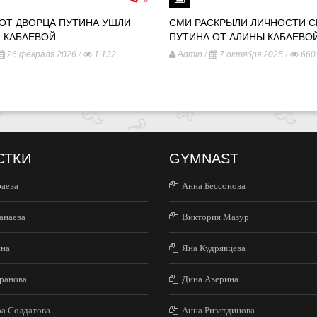
 ОТ ДВОРЦА ПУТИНА УШЛИ
СМИ РАСКРЫЛИ ЛИЧНОСТИ 
 КАБАЕВОЙ
ПУТИНА ОТ АЛИНЫ КАБАЕВО
/
/
/
26 февраля 2026
1 132
Admin
7 октября 2025
660
СТКИ
GYMNAST
баева
Анна Бессонова
анаева
Виктория Мазур
ина
Яна Кудрявцева
ранова
Дина Аверина
ра Солдатова
Анна Ризатдинова