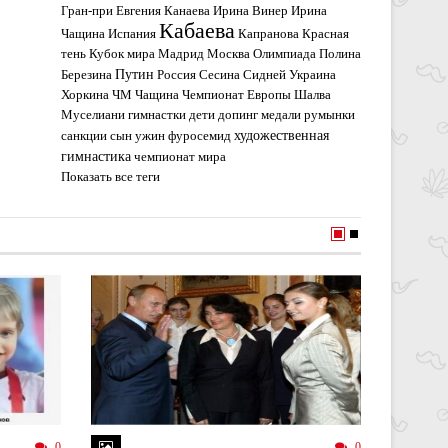
Гран-при
Евгения Канаева
Ирина Винер
Ирина
Кабаева
Чащина
Испания
Капранова
Красная
тень
Кубок мира
Мадрид
Москва
Олимпиада
Полина
Путин
Березина
Россия
Сесина
Сидней
Украина
Хоркина
ЧМ
Чащина
Чемпионат Европы
Шалва
Муселиани
гимнастки
дети
допинг
медали
румынки
художественная
санкции
сын
ужин
фуросемид
гимнастика
чемпионат мира
Показать все теги
0
0