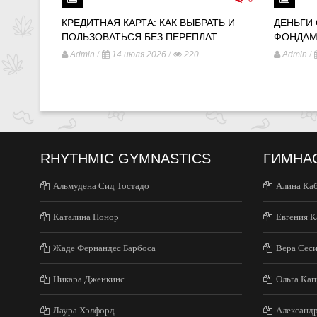
КРЕДИТНАЯ КАРТА: КАК ВЫБРАТЬ И
ДЕНЬГИ
ПОЛЬЗОВАТЬСЯ БЕЗ ПЕРЕПЛАТ
ФОНДАМ
/
/
/
Admin
14 июля 2026
220
Admin
RHYTHMIC GYMNASTICS
ГИМНА
Альмудена Сид Тостадо
Алина Ка
Каталина Понор
Евгения К
Жаде Фернандес Барбоса
Вера Сес
Никара Дженкинс
Ольга Кап
Лаура Хэлфорд
Александ