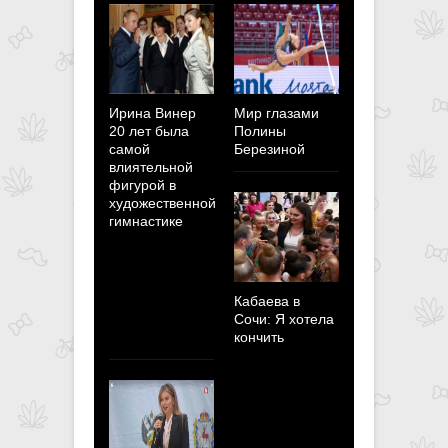
Ирина Винер
Мир глазами
Полина
20 лет была
Полины
Березина:
самой
Березиной
Мотивация
влиятельной
побывать н
фигурой в
Олимпийск
художественной
играх
гимнастике
пересилит 
страхи и
неуверенно
Кабаева в
Сочи: Я хотела
кончить