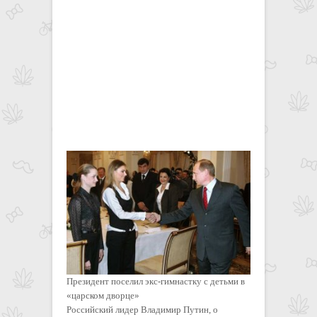
Президент поселил экс-гимнастку с детьми в
«царском дворце»
Российский лидер Владимир Путин, о