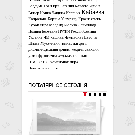
Госдума
Гран-при
Евгения Канаева
Ирина
Кабаева
Винер
Ирина Чащина
Испания
Капранова
Корина Унгуряну
Красная тень
Кубок мира
Мадрид
Москва
Олимпиада
Путин
Полина Березина
Россия
Сесина
Украина
ЧМ
Чащина
Чемпионат Европы
Шалва Муселиани
гимнастки
дети
дисквалификация
допинг
медали
санкции
художественная
ужин
фуросемид
гимнастика
чемпионат мира
Показать все теги
ПОПУЛЯРНОЕ СЕГОДНЯ