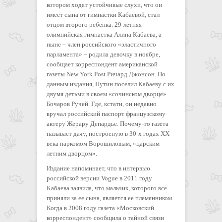
котором ходят устойчивые слухи, что он
имеет сына от гимнастки Кабаевой, стал
отцом второго ребенка. 29-летняя
олимпийская гимнастка Алина Кабаева, а
ныне – член российского «эластичного
парламента» – родила девочку в ноябре,
сообщает корреспондент американской
газеты New York Post Ричард Джонсон. По
данным издания, Путин поселил Кабаеву с их
двумя детьми в своем «сочинском дворце»
Бочаров Ручей. Где, кстати, он недавно
вручал российский паспорт французскому
актеру Жерару Депардье. Почему-то газета
называет дачу, построеную в 30-х годах XX
века наркомом Ворошиловым, «царским
летним дворцом».
Издание напоминает, что в интервью
российской версии Vogue в 2011 году
Кабаева заявила, что мальчик, которого все
приняли за ее сына, является ее племянником.
Когда в 2008 году газета «Московский
корреспондент» сообщила о тайной связи