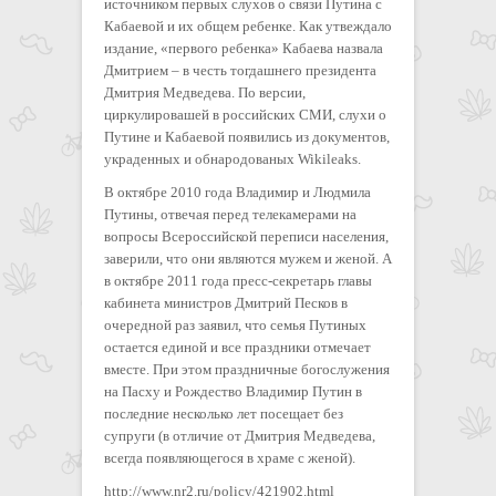
источником первых слухов о связи Путина с
Кабаевой и их общем ребенке. Как утвеждало
издание, «первого ребенка» Кабаева назвала
Дмитрием – в честь тогдашнего президента
Дмитрия Медведева. По версии,
циркулировашей в российских СМИ, слухи о
Путине и Кабаевой появились из документов,
украденных и обнародованых Wikileaks.
В октябре 2010 года Владимир и Людмила
Путины, отвечая перед телекамерами на
вопросы Всероссийской переписи населения,
заверили, что они являются мужем и женой. А
в октябре 2011 года пресс-секретарь главы
кабинета министров Дмитрий Песков в
очередной раз заявил, что семья Путиных
остается единой и все праздники отмечает
вместе. При этом праздничные богослужения
на Пасху и Рождество Владимир Путин в
последние несколько лет посещает без
супруги (в отличие от Дмитрия Медведева,
всегда появляющегося в храме с женой).
http://www.nr2.ru/policy/421902.html