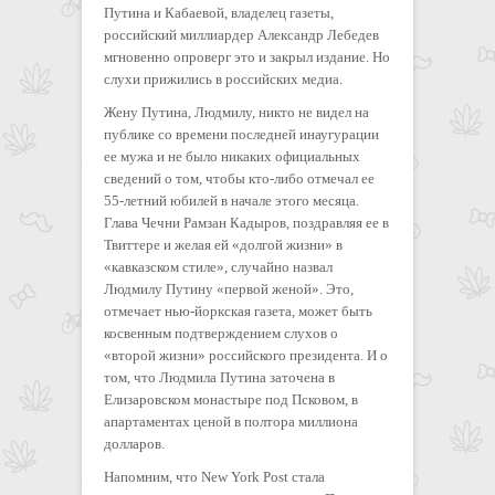
Путина и Кабаевой, владелец газеты,
российский миллиардер Александр Лебедев
мгновенно опроверг это и закрыл издание. Но
слухи прижились в российских медиа.
Жену Путина, Людмилу, никто не видел на
публике со времени последней инаугурации
ее мужа и не было никаких официальных
сведений о том, чтобы кто-либо отмечал ее
55-летний юбилей в начале этого месяца.
Глава Чечни Рамзан Кадыров, поздравляя ее в
Твиттере и желая ей «долгой жизни» в
«кавказском стиле», случайно назвал
Людмилу Путину «первой женой». Это,
отмечает нью-йоркская газета, может быть
косвенным подтверждением слухов о
«второй жизни» российского президента. И о
том, что Людмила Путина заточена в
Елизаровском монастыре под Псковом, в
апартаментах ценой в полтора миллиона
долларов.
Напомним, что New York Post стала