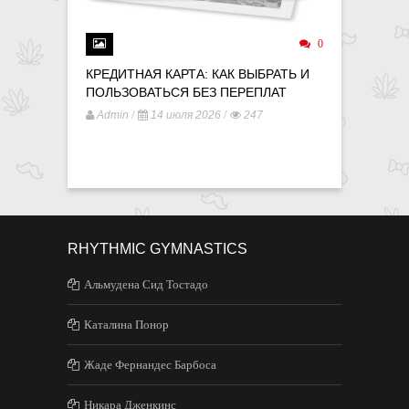
0
КРЕДИТНАЯ КАРТА: КАК ВЫБРАТЬ И
ДЕНЬГИ 
ПОЛЬЗОВАТЬСЯ БЕЗ ПЕРЕПЛАТ
ФОНДАМ
/
/
/
Admin
14 июля 2026
247
Admin
RHYTHMIC GYMNASTICS
Альмудена Сид Тостадо
Каталина Понор
Жаде Фернандес Барбоса
Никара Дженкинс