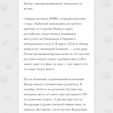
Винер «проанализировать» поведение ее
коллег.
Скандал на играх БРИКС и предполагаемая
ссора с Кабаевой наложились на грубую
критику со стороны Винер в адрес
российских спортсменов, решивших
выступать на Олимпиаде в Париже в
нейтральном статусе. В марте 2024-го Винер
назвала их «командой бомжей» — хотя даже
Путин прокомментировал новость об участии
россиян в играх скорее одобрительно («Все
знают, наш это флаг, не наш — все знают, что
это наш спортсмен»).
После казанских соревнований положение
Винер начало стремительно рушиться. В
октябре 2024-го по решению Путина она
потеряла место в Совете при президенте РФ
по развитию спорта. А два месяца спустя
Федерация художественной гимнастики, по
приказу Дегтярева, стала частью Федерации