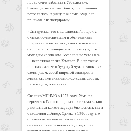
продолжала работать в Узбекистане.
Однажды, по словам Винер, они случайно
встретились на улице в Москве, куда она
приехала в командировку.
«Она думала, что я напыщенный индюк, а я
оказался сумасшедшим и обаятельным,
потрясающе интеллектуально развитым и
очень много знающим о женском существе
молодым человеком. Вот она и не устояла!»
— вспоминал позже Усманов. Винер также
признавалась, что будущий муж ее «покорил
своим умом, своей широтой взглядов на
жизнь, своими знаниями искусства, спорта,
литературы, политики».
Окончив МГИМО в 1976 году, Усманов
вернулся в Ташкент, где начали стремительно
развиваться как его карьера бизнесмена, так и
отношения с Винер. Однако в 1980 году его
осудили на восемь лет заключения за
соучастие в мошенничестве, получении
взятки и хищении социалистической