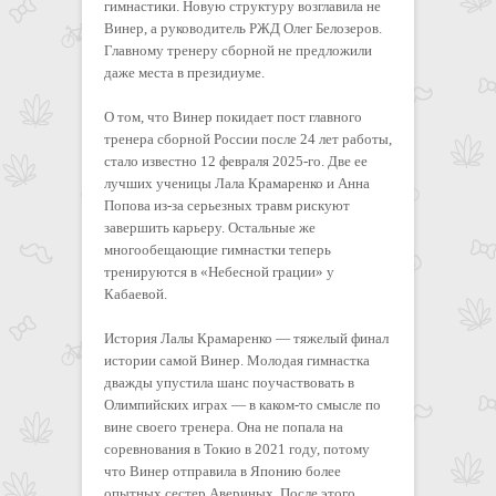
гимнастики. Новую структуру возглавила не
Винер, а руководитель РЖД Олег Белозеров.
Главному тренеру сборной не предложили
даже места в президиуме.
О том, что Винер покидает пост главного
тренера сборной России после 24 лет работы,
стало известно 12 февраля 2025-го. Две ее
лучших ученицы Лала Крамаренко и Анна
Попова из-за серьезных травм рискуют
завершить карьеру. Остальные же
многообещающие гимнастки теперь
тренируются в «Небесной грации» у
Кабаевой.
История Лалы Крамаренко — тяжелый финал
истории самой Винер. Молодая гимнастка
дважды упустила шанс поучаствовать в
Олимпийских играх — в каком-то смысле по
вине своего тренера. Она не попала на
соревнования в Токио в 2021 году, потому
что Винер отправила в Японию более
опытных сестер Авериных. После этого