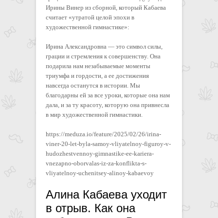
Ирины Винер из сборной, который Кабаева
считает «утратой целой эпохи в
художественной гимнастике»:
Ирина Александровна — это символ силы,
грации и стремления к совершенству. Она
подарила нам незабываемые моменты
триумфа и гордости, а ее достижения
навсегда останутся в истории. Мы
благодарны ей за все уроки, которые она нам
дала, и за ту красоту, которую она привнесла
в мир художественной гимнастики.
https://meduza.io/feature/2025/02/26/irina-
viner-20-let-byla-samoy-vliyatelnoy-figuroy-v-
hudozhestvennoy-gimnastike-ee-kariera-
vnezapno-oborvalas-iz-za-konflikta-s-
vliyatelnoy-uchenitsey-alinoy-kabaevoy
Алина Кабаева уходит
в отрыв. Как она