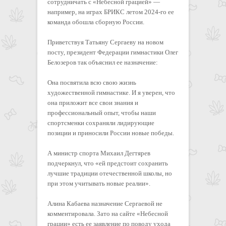
сотрудничать с «Небесной грацией» —
например, на играх БРИКС летом 2024-го ее
команда обошла сборную России.
Приветствуя Татьяну Сергаеву на новом
посту, президент Федерации гимнастики Олег
Белозеров так объяснил ее назначение:
Она посвятила всю свою жизнь
художественной гимнастике. И я уверен, что
она приложит все свои знания и
профессиональный опыт, чтобы наши
спортсменки сохраняли лидирующие
позиции и приносили России новые победы.
А министр спорта Михаил Дегтярев
подчеркнул, что «ей предстоит сохранить
лучшие традиции отечественной школы, но
при этом учитывать новые реалии».
Алина Кабаева назначение Сергаевой не
комментировала. Зато на сайте «Небесной
грации» есть ее заявление по поводу ухода