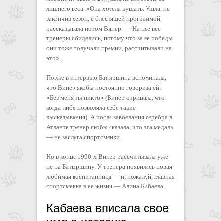
лишнего веса. «Она хотела кушать. Ушла, не
закончив сезон, с блестящей программой, —
рассказывала потом Винер. — На нее все
тренеры обиделись, потому что за ее победы
они тоже получали премии, рассчитывали на
это».
Позже в интервью Батыршина вспоминала,
что Винер якобы постоянно говорила ей:
«Без меня ты никто» (Винер отрицала, что
когда-либо позволяла себе такие
высказывания). А после завоевания серебра в
Атланте тренер якобы сказала, что эта медаль
— не заслуга спортсменки.
Но в конце 1990-х Винер рассчитывала уже
не на Батыршину. У тренера появилась новая
любимая воспитанница — и, пожалуй, главная
спортсменка в ее жизни — Алина Кабаева.
Кабаева вписала свое