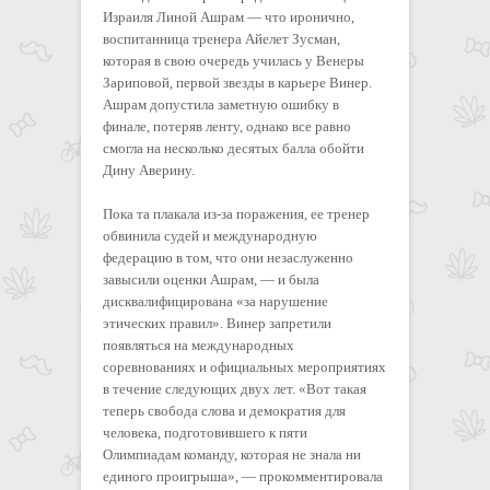
Израиля Линой Ашрам — что иронично,
воспитанница тренера Айелет Зусман,
которая в свою очередь училась у Венеры
Зариповой, первой звезды в карьере Винер.
Ашрам допустила заметную ошибку в
финале, потеряв ленту, однако все равно
смогла на несколько десятых балла обойти
Дину Аверину.
Пока та плакала из-за поражения, ее тренер
обвинила судей и международную
федерацию в том, что они незаслуженно
завысили оценки Ашрам, — и была
дисквалифицирована «за нарушение
этических правил». Винер запретили
появляться на международных
соревнованиях и официальных мероприятиях
в течение следующих двух лет. «Вот такая
теперь свобода слова и демократия для
человека, подготовившего к пяти
Олимпиадам команду, которая не знала ни
единого проигрыша», — прокомментировала