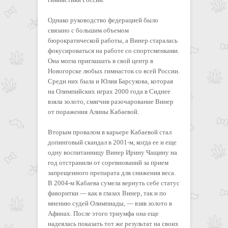
Однако руководство федерацией было
связано с большим объемом
бюрократической работы, а Винер старалась
фокусироваться на работе со спортсменками.
Она могла приглашать в свой центр в
Новогорске любых гимнасток со всей России.
Среди них была и Юлия Барсукова, которая
на Олимпийских играх 2000 года в Сиднее
взяла золото, смягчив разочарование Винер
от поражения Алины Кабаевой.
Вторым провалом в карьере Кабаевой стал
допинговый скандал в 2001-м, когда ее и еще
одну воспитанницу Винер Ирину Чащину на
год отстранили от соревнований за прием
запрещенного препарата для снижения веса.
В 2004-м Кабаева сумела вернуть себе статус
фаворитки — как в глазах Винер, так и по
мнению судей Олимпиады, — взяв золото в
Афинах. После этого триумфа она еще
надеялась показать тот же результат на своих