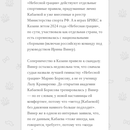
«Небесной грации» действуют отдельные
спортивные правила, придуманные лично
Кабаевой и уже внесенные в реестр
Министерства спорта РФ. А в играх БРИКС в
Казани летом 2024 года «Небесная грация»,
по сути, участвовала как отдельная страна, то
есть соревновалась с национальными
сборными (включая российскую команду под
руководством Ирины Винер).
Соперничество в Казани привело к скандалу.
Винер осталась недовольна тем, что сначала
судьи назвали лучшей гимнастку «Небесной
грации» Марию Борисову, а не ее ученицу
Лалу Крамаренко. До открытия академии
Кабаевой Борисова тренировалась у Винер
— по ее словам, у новой наставницы ей
комфортнее, потому что «метод [Кабаевой]
без давления намного больше подходит».
Винер же в одном из интервью заявила, что,
по ее данным, Кабаева «тоже иногда, как
говорится, требует», потому что «когда