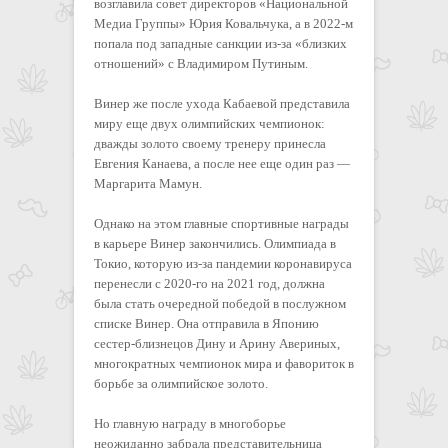
возглавила совет директоров «Национальной
Медиа Группы» Юрия Ковальчука, а в 2022-м
попала под западные санкции из-за «близких
отношений» с Владимиром Путиным.
Винер же после ухода Кабаевой представила
миру еще двух олимпийских чемпионок:
дважды золото своему тренеру принесла
Евгения Канаева, а после нее еще один раз —
Маргарита Мамун.
Однако на этом главные спортивные награды
в карьере Винер закончились. Олимпиада в
Токио, которую из-за пандемии коронавируса
перенесли с 2020-го на 2021 год, должна
была стать очередной победой в послужном
списке Винер. Она отправила в Японию
сестер-близнецов Дину и Арину Авериных,
многократных чемпионок мира и фавориток в
борьбе за олимпийское золото.
Но главную награду в многоборье
неожиданно забрала представительница