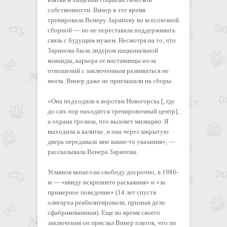
собственности. Винер в это время
тренировала Венеру Зарипову во всесоюзной
сборной — но не переставала поддерживать
связь с будущим мужем. Несмотря на то, что
Зарипова была лидером национальной
команды, карьера ее наставницы из-за
отношений с заключенным развиваться не
могла. Винер даже не приглашали на сборы.
«Она подходила к воротам Новогорска [, где
до сих пор находится тренировочный центр],
а охрана грозила, что вызовет милицию. Я
выходила к калитке, и она через закрытую
дверь передавала мне какие-то указания», —
рассказывала Венера Зарипова.
Усманов вышел на свободу досрочно, в 1986-
м — «ввиду искреннего раскаяния» и «за
примерное поведение» (14 лет спустя
олигарха реабилитировали, признав дело
сфабрикованным). Еще во время своего
заключения он прислал Винер платок, что по