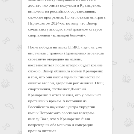
достаточно опыта получила и Крамаренко,
выполняя на российских соревнованиях
сложные программы. Но не поехала на игры в
Париж летом 2024-го, потому что Винер
сочла выступающих в нейтральном статусе
спортсменов «командой бомжей».
После победы на играх БРИКС (где она уже
выступала с травмой) Крамаренко перенесла
серьезную операцию на колене,
восстановиться после которой будет крайне
сложно. Винер обвинила врачей Крамаренко
в том, что они якобы удалили гимнастке по
ошибке второй, здоровый рог мениска. Отец
спортсменки, футболист Дмитрий
Крамаренко в ответ заявил, что у семьи нет
претензий к врачам. А источник из
Российского научного центра хирургии
имени Петровского рассказал телеграм-
каналу Baza, что у Крамаренко были
повреждены оба мениска и «операция
прошла штатно».