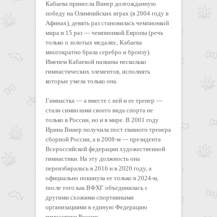
Кабаева принесла Винер долгожданную
победу на Олимпийских играх (в 2004 году в
Афинах), девять раз становилась чемпионкой
мира и 15 раз — чемпионкой Европы (речь
только о золотых медалях; Кабаева
многократно брала серебро и бронзу).
Именем Кабаевой названы несколько
гимнастических элементов, исполнять
которые умела только она.
Гимнастка — а вместе с ней и ее тренер —
стали символами своего вида спорта не
только в России, но и в мире. В 2001 году
Ирина Винер получила пост главного тренера
сборной России, а в 2008-м — президента
Всероссийской федерации художественной
гимнастики. На эту должность она
переизбиралась в 2016 и в 2020 году, а
официально покинула ее только в 2024-м,
после того как ВФХГ объединилась с
другими схожими спортивными
организациями в единую Федерацию
гимнастики России.