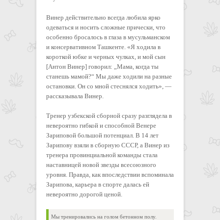
Винер действительно всегда любила ярко
одеваться и носить сложные прически, что
особенно бросалось в глаза в мусульманском
и консервативном Ташкенте. «Я ходила в
короткой юбке и черных чулках, и мой сын
[Антон Винер] говорил: „Мама, когда ты
станешь мамой?“ Мы даже ходили на разные
остановки. Он со мной стеснялся ходить», —
рассказывала Винер.
Тренер узбекской сборной сразу разглядела в
невероятно гибкой и способной Венере
Зариповой большой потенциал. В 14 лет
Зарипову взяли в сборную СССР, а Винер из
тренера провинциальной команды стала
наставницей новой звезды всесоюзного
уровня. Правда, как впоследствии вспоминала
Зарипова, карьера в спорте далась ей
невероятно дорогой ценой.
Мы тренировались на голом бетонном полу.