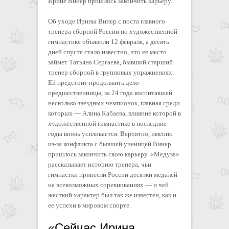
Ирине Винер пришлось закончить карьеру.
Об уходе Ирины Винер с поста главного
тренера сборной России по художественной
гимнастике объявили 12 февраля, а десять
дней спустя стало известно, что ее место
займет Татьяна Сергаева, бывший старший
тренер сборной в групповых упражнениях.
Ей предстоит продолжить дело
предшественницы, за 24 года воспитавшей
несколько звездных чемпионок, главная среди
которых — Алина Кабаева, влияние которой в
художественной гимнастике в последние
годы вновь усиливается. Вероятно, именно
из-за конфликта с бывшей ученицей Винер
пришлось закончить свою карьеру. «Медуза»
рассказывает историю тренера, чьи
гимнастки принесли России десятки медалей
на всевозможных соревнованиях — и чей
жесткий характер был так же известен, как и
ее успехи в мировом спорте.
«Сейчас Ирина