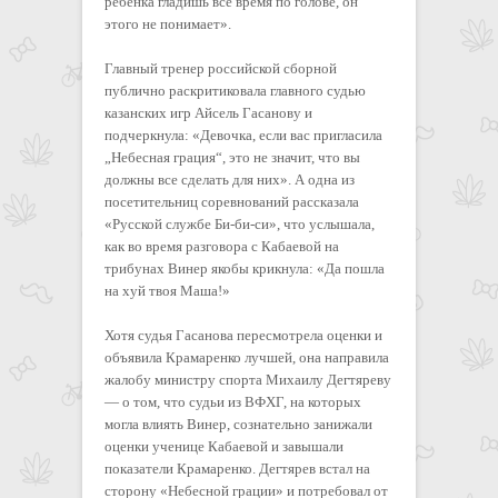
ребенка гладишь все время по голове, он
этого не понимает».
Главный тренер российской сборной
публично раскритиковала главного судью
казанских игр Айсель Гасанову и
подчеркнула: «Девочка, если вас пригласила
„Небесная грация“, это не значит, что вы
должны все сделать для них». А одна из
посетительниц соревнований рассказала
«Русской службе Би-би-си», что услышала,
как во время разговора с Кабаевой на
трибунах Винер якобы крикнула: «Да пошла
на хуй твоя Маша!»
Хотя судья Гасанова пересмотрела оценки и
объявила Крамаренко лучшей, она направила
жалобу министру спорта Михаилу Дегтяреву
— о том, что судьи из ВФХГ, на которых
могла влиять Винер, сознательно занижали
оценки ученице Кабаевой и завышали
показатели Крамаренко. Дегтярев встал на
сторону «Небесной грации» и потребовал от