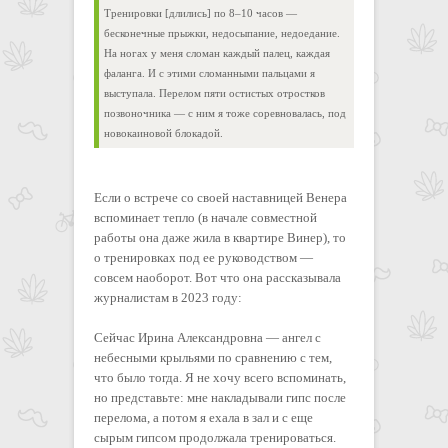
Тренировки [длились] по 8–10 часов —
бесконечные прыжки, недосыпание, недоедание.
На ногах у меня сломан каждый палец, каждая
фаланга. И с этими сломанными пальцами я
выступала. Перелом пяти остистых отростков
позвоночника — с ним я тоже соревновалась, под
новокаиновой блокадой.
Если о встрече со своей наставницей Венера
вспоминает тепло (в начале совместной
работы она даже жила в квартире Винер), то
о тренировках под ее руководством —
совсем наоборот. Вот что она рассказывала
журналистам в 2023 году:
Сейчас Ирина Александровна — ангел с
небесными крыльями по сравнению с тем,
что было тогда. Я не хочу всего вспоминать,
но представьте: мне накладывали гипс после
перелома, а потом я ехала в зал и с еще
сырым гипсом продолжала тренироваться.