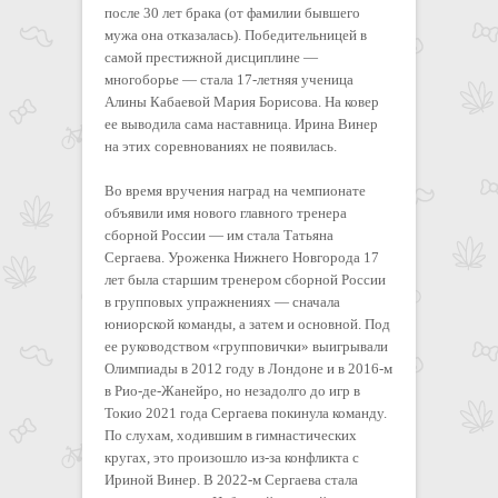
после 30 лет брака (от фамилии бывшего
мужа она отказалась). Победительницей в
самой престижной дисциплине —
многоборье — стала 17-летняя ученица
Алины Кабаевой Мария Борисова. На ковер
ее выводила сама наставница. Ирина Винер
на этих соревнованиях не появилась.
Во время вручения наград на чемпионате
объявили имя нового главного тренера
сборной России — им стала Татьяна
Сергаева. Уроженка Нижнего Новгорода 17
лет была старшим тренером сборной России
в групповых упражнениях — сначала
юниорской команды, а затем и основной. Под
ее руководством «групповички» выигрывали
Олимпиады в 2012 году в Лондоне и в 2016-м
в Рио-де-Жанейро, но незадолго до игр в
Токио 2021 года Сергаева покинула команду.
По слухам, ходившим в гимнастических
кругах, это произошло из-за конфликта с
Ириной Винер. В 2022-м Сергаева стала