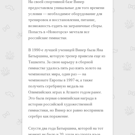
На своей спортивной базе Винер
предоставляла уникальные для того времени
условия — необходимое оборудование для
тренировок и восстановления, питание,
возможность ездить на заграничные сборы.
Попасть в «Новогорск» мечтали все
российские гимнастки.
В 1990-е лучшей ученицей Винер была Яна
Батыршина, которую тренер привезла еще из
Ташкента. За свою карьеру в сборной
гимнастке удалось пять раз взять золото на
чемпионатах мира, один раз — на
чемпионате Европы в 1997-м, а также
получить серебряную медаль на
Олимпийских играх в Атланте годом ранее.
Это была первая олимпийская награда в
истории российской художественной
гимнастики, но Винер все равно восприняла
серебро как поражение.
Спустя два года Батыршина, которой на тот
момент не было и 20, ушла из спорта из-за