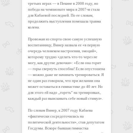
третьих играх — в Пекине в 2008 году, но
победа на чемпионате мира в 2007-м стала
для Кабаевой последней. По ее словам,
продолжить выступления помешала травма
колена.
Провожая из спорта свою самую успешную
воспитанницу, Винер назвала ее «в первую
очередь человеком настроения, эмоций»,
которому трудно «делать что-то через не
могу, как другие девочки»: «Если она горит
— горы свернуть способна! Если опустошена
— можно даже не начинать тренироваться. Я
не один раз говорила, что при желании она
может оставаться в гимнастике до 40 лет. Но
для этого ей надо „гореть“ на тренировках,
каждый раз выискивать себе новый стимул».
По словам Винер, к 2007 году Кабаева
«фактически сосредоточилась на
политической деятельности», став депутатом
Госдумы. Вскоре бывшая гимнастка