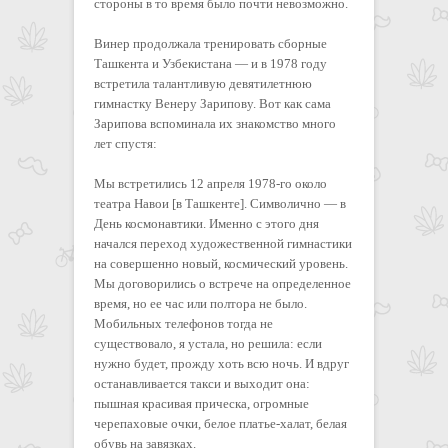
стороны в то время было почти невозможно.
Винер продолжала тренировать сборные
Ташкента и Узбекистана — и в 1978 году
встретила талантливую девятилетнюю
гимнастку Венеру Зарипову. Вот как сама
Зарипова вспоминала их знакомство много
лет спустя:
Мы встретились 12 апреля 1978-го около
театра Навои [в Ташкенте]. Символично — в
День космонавтики. Именно с этого дня
начался переход художественной гимнастики
на совершенно новый, космический уровень.
Мы договорились о встрече на определенное
время, но ее час или полтора не было.
Мобильных телефонов тогда не
существовало, я устала, но решила: если
нужно будет, прожду хоть всю ночь. И вдруг
останавливается такси и выходит она:
пышная красивая прическа, огромные
черепаховые очки, белое платье-халат, белая
обувь на завязках.