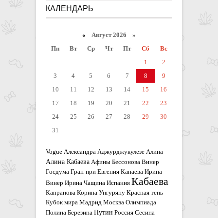
КАЛЕНДАРЬ
«
Август 2026 »
Пн
Вт
Ср
Чт
Пт
Сб
Вс
1
2
3
4
5
6
7
8
9
10
11
12
13
14
15
16
17
18
19
20
21
22
23
24
25
26
27
28
29
30
31
Vogue
Александра Аджурджукулезе
Алина
Алина Кабаева
Афины
Бессонова
Винер
Госдума
Гран-при
Евгения Канаева
Ирина
Кабаева
Винер
Ирина Чащина
Испания
Капранова
Корина Унгуряну
Красная тень
Кубок мира
Мадрид
Москва
Олимпиада
Путин
Полина Березина
Россия
Сесина