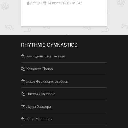
/
/
/
Admin
14 июля 2026
241
Admin
RHYTHMIC GYMNASTICS
Альмудена Сид Тостадо
Каталина Понор
Жаде Фернандес Барбоса
Никара Дженкинс
Лаура Хэлфорд
Katie Menhinick