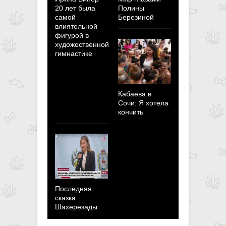
20 лет была
Полины
Березина:
самой
Березиной
Мотивация
влиятельной
побывать н
фигурой в
Олимпийск
художественной
играх
гимнастике
пересилит 
страхи и
неуверенно
Кабаева в
Сочи: Я хотела
кончить
Последняя
сказка
Шахерезады
Кабаева
сделала