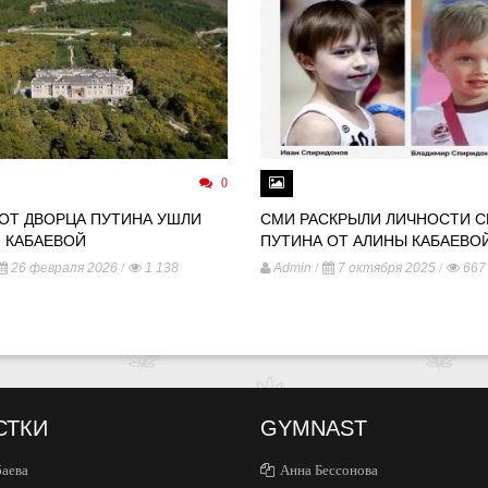
0
 ОТ ДВОРЦА ПУТИНА УШЛИ
СМИ РАСКРЫЛИ ЛИЧНОСТИ 
 КАБАЕВОЙ
ПУТИНА ОТ АЛИНЫ КАБАЕВО
/
/
/
26 февраля 2026
1 138
Admin
7 октября 2025
667
СТКИ
GYMNAST
баева
Анна Бессонова