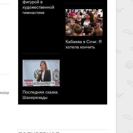
фигурой в
Олимпийс
художественной
играх пер
гимнастике
все страхи
неуверенн
Кабаева в Сочи: Я
хотела кончить
Последняя сказка
льница
Шахерезады
Кабаева с
победобес
заявление