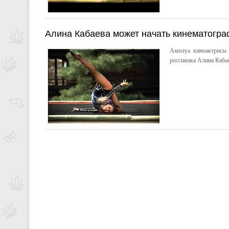
Алина Кабаева может начать кинематогра
Амплуа киноактрисы 
россиянка Алина Кабаев