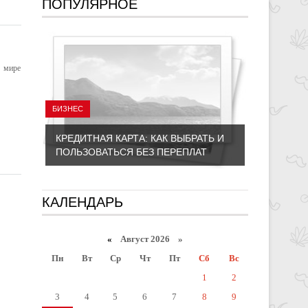
ПОПУЛЯРНОЕ
 мире
БИЗНЕС
КРЕДИТНАЯ КАРТА: КАК ВЫБРАТЬ И
ПОЛЬЗОВАТЬСЯ БЕЗ ПЕРЕПЛАТ
КАЛЕНДАРЬ
«
Август 2026 »
Пн
Вт
Ср
Чт
Пт
Сб
Вс
1
2
3
4
5
6
7
8
9