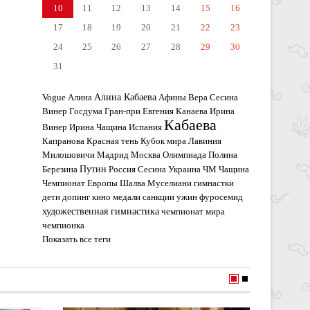
10
11
12
13
14
15
16
17
18
19
20
21
22
23
24
25
26
27
28
29
30
31
Алина Кабаева
Vogue
Алина
Афины
Вера Сесина
Винер
Госдума
Гран-при
Евгения Канаева
Ирина
Кабаева
Винер
Ирина Чащина
Испания
Капранова
Красная тень
Кубок мира
Лавиния
Милошовичи
Мадрид
Москва
Олимпиада
Полина
Путин
Березина
Россия
Сесина
Украина
ЧМ
Чащина
Чемпионат Европы
Шалва Муселиани
гимнастки
дети
допинг
кино
медали
санкции
ужин
фуросемид
художественная гимнастика
чемпионат мира
чемпионка
Показать все теги