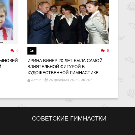
0
0
СЫНОВЕЙ
ИРИНА ВИНЕР 20 ЛЕТ БЫЛА САМОЙ
МИР ПО
Й
ВЛИЯТЕЛЬНОЙ ФИГУРОЙ В
ПАРИЖЕ
ХУДОЖЕСТВЕННОЙ ГИМНАСТИКЕ
ОБЪЕКТ
ОДИНО
/
/
Admin
26 февраля 2025
767
/
Admin
СОВЕТСКИЕ ГИМНАСТКИ