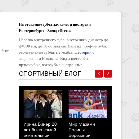
Изготовление зубчатых колес и шестерен в
Екатеринбурге - Завод «Исеть»
Нарезка внутреннего зуба: внутренний диаметр до
ф=800 мм, до 10-го модуля. Нарезка профиля зуба:
а была
эвольвентные зубчатые колёса,
шестерни
с
..
зацеплением Новикова. Виды шестерён:
прямозубые, косозубые, шевронные.
СПОРТИВНЫЙ БЛОГ
Ирина Винер 20
Мир глазами
Полина Бе
лет была самой
Полины
Мотиваци
влиятельной
Березиной
побывать 