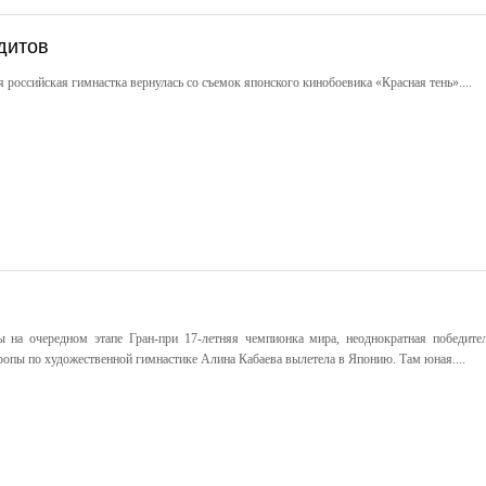
дитов
 российская гимнастка вернулась со съемок японского кинобоевика «Красная тень»....
 на очередном этапе Гран-при 17-летняя чемпионка мира, неоднократная победите
ропы по художественной гимнастике Алина Кабаева вылетела в Японию. Там юная....