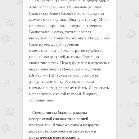
– Если честно, то специально не готовилась к
этим соревнованиям. Изначально должна
была ехать Алина Кабаева, но в последний
момент она получила обидную травму. Мне
пришлось в срочном порядке ее заменить…
Волновалась жутко, хотя много раз
выступала на этапах Кубка мира. Но здесь все
было иначе: другой уровень
ответственности, более строгое судейство,
полный зал зрителей, которые болели за
своих гимнасток. Перед финалом в отдельных
видах многоборья Ирина Александровна
(Винер. – «НИ») сказала, что планирует
доверить мне ленту. Я только пожала
плечами: значит, так тому и быть. Легла спать
и проснулась с ясной головой. Видимо,
хороший знак.
– Специалисты были поражены
невероятной сложностью вашей
программы. В таком нежном возрасте
делать столько элементов ультра-си
практически невозможно…