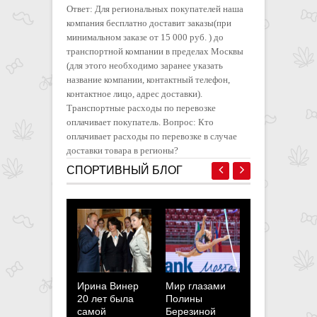
Ответ: Для региональных покупателей наша
компания бесплатно доставит заказы(при
минимальном заказе от 15 000 руб. ) до
транспортной компании в пределах Москвы
(для этого необходимо заранее указать
название компании, контактный телефон,
контактное лицо, адрес доставки).
Транспортные расходы по перевозке
оплачивает покупатель. Вопрос: Кто
оплачивает расходы по перевозке в случае
доставки товара в регионы?
СПОРТИВНЫЙ БЛОГ
Ирина Винер
Мир глазами
Полина
20 лет была
Полины
Березина:
самой
Березиной
Мотивация