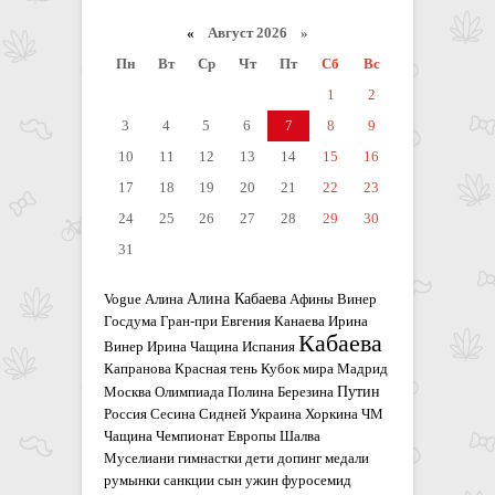
«
Август 2026 »
Пн
Вт
Ср
Чт
Пт
Сб
Вс
1
2
3
4
5
6
7
8
9
10
11
12
13
14
15
16
17
18
19
20
21
22
23
24
25
26
27
28
29
30
31
Алина Кабаева
Vogue
Алина
Афины
Винер
Госдума
Гран-при
Евгения Канаева
Ирина
Кабаева
Винер
Ирина Чащина
Испания
Капранова
Красная тень
Кубок мира
Мадрид
Путин
Москва
Олимпиада
Полина Березина
Россия
Сесина
Сидней
Украина
Хоркина
ЧМ
Чащина
Чемпионат Европы
Шалва
Муселиани
гимнастки
дети
допинг
медали
румынки
санкции
сын
ужин
фуросемид