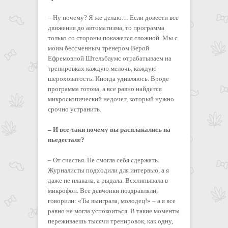
– Ну почему? Я же делаю… Если довести все
движения до автоматизма, то программа
только со стороны покажется сложной. Мы с
моим бессменным тренером Верой
Ефремовной Штельбаумс отрабатываем на
тренировках каждую мелочь, каждую
шероховатость. Иногда удивляюсь. Вроде
программа готова, а все равно найдется
микроскопический недочет, который нужно
срочно устранить.
– И все-таки почему вы расплакались на
пьедестале?
– От счастья. Не смогла себя сдержать.
Журналисты подходили для интервью, а я
даже не плакала, а рыдала. Всхлипывала в
микрофон. Все девчонки поздравляли,
говорили: «Ты выиграла, молодец!» – а я все
равно не могла успокоиться. В такие моменты
переживаешь тысячи тренировок, как одну,