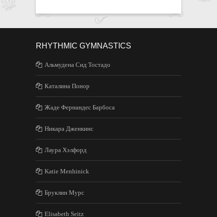
RHYTHMIC GYMNASTICS
Альмудена Сид Тостадо
Каталина Понор
Жаде Фернандес Барбоса
Никара Дженкинс
Лаура Хэлфорд
Katie Menhinick
Бруклин Мурс
Elisabeth Seitz