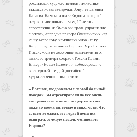
российской художественной гимнастике
зажглась новая звездочка. Зовут ее Евгения
Канаева. На чемпионате Европы, который
недавно завершился в Баку, 17-летняя
спортсменка из Омска выиграла упражнение
с лентой, опередив призера Олимпийских игр
Анну Бессонову, чемпионку мира Ольгу
Капранову, чемпионку Европы Веру Сесину.
И заслужила не дежурные комплименты от
главного тренера сборной России Ирины
Винер. «Новые Известия» побеседовали с
восходящей звездой российской
художественной гимнастики.
– Евгения, поздравляем с первой большой
победой. Вы отреагировали на нее очень
эмоционально и не могли сдержать слез
даже во время интервью в микст-зоне. Что,
совсем не ожидали с первой попытки
выиграть золотую медаль чемпионата
Европы?