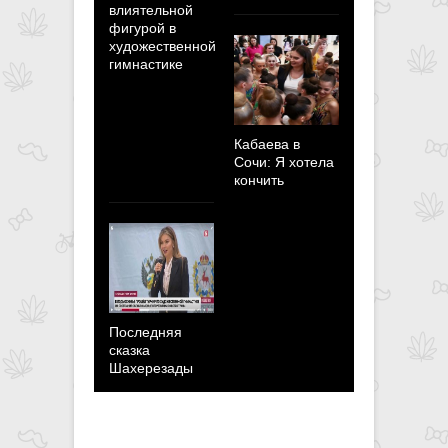
влиятельной
побывать н
фигурой в
Олимпийск
художественной
играх
гимнастике
пересилит 
страхи и
неуверенно
Кабаева в
Сочи: Я хотела
кончить
Последняя
сказка
Шахерезады
Кабаева
сделала
победобес
заявление