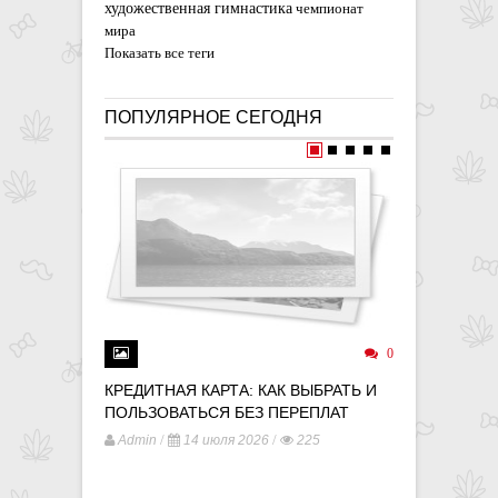
художественная гимнастика
чемпионат
мира
Показать все теги
ПОПУЛЯРНОЕ СЕГОДНЯ
0
КРЕДИТНАЯ КАРТА: КАК ВЫБРАТЬ И
ДЕНЬГИ 
ПОЛЬЗОВАТЬСЯ БЕЗ ПЕРЕПЛАТ
ФОНДАМ
/
/
/
Admin
14 июля 2026
225
Admin