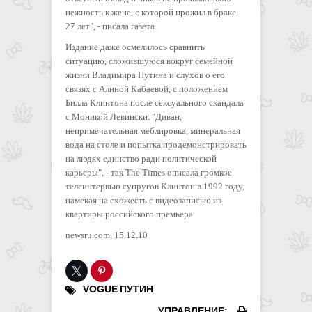
нежность к жене, с которой прожил в браке
27 лет", - писала газета.
Издание даже осмелилось сравнить
ситуацию, сложившуюся вокруг семейной
жизни Владимира Путина и слухов о его
связях с Алиной Кабаевой, с положением
Билла Клинтона после сексуального скандала
с Моникой Левински. "Диван,
непримечательная меблировка, минеральная
вода на столе и попытка продемонстрировать
на людях единство ради политической
карьеры", - так The Times описала громкое
телеинтервью супругов Клинтон в 1992 году,
намекая на схожесть с видеозаписью из
квартиры российского премьера.
newsru.com, 15.12.10
VOGUE
ПУТИН
УПРАВЛЕНИЕ: