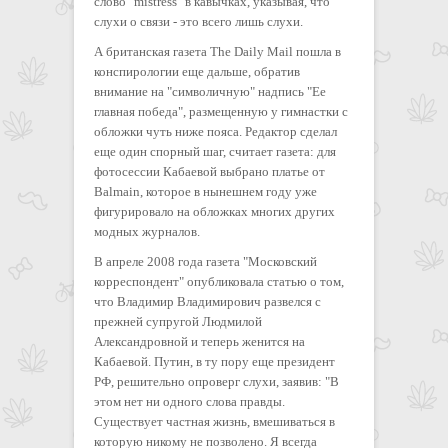
слово "mistress" в кавычках, указывая, что
слухи о связи - это всего лишь слухи.
А британская газета The Daily Mail пошла в
конспирологии еще дальше, обратив
внимание на "символичную" надпись "Ее
главная победа", размещенную у гимнастки с
обложки чуть ниже пояса. Редактор сделал
еще один спорный шаг, считает газета: для
фотосессии Кабаевой выбрано платье от
Balmain, которое в нынешнем году уже
фигурировало на обложках многих других
модных журналов.
В апреле 2008 года газета "Московский
корреспондент" опубликовала статью о том,
что Владимир Владимирович развелся с
прежней супругой Людмилой
Александровной и теперь женится на
Кабаевой. Путин, в ту пору еще президент
РФ, решительно опроверг слухи, заявив: "В
этом нет ни одного слова правды.
Существует частная жизнь, вмешиваться в
которую никому не позволено. Я всегда