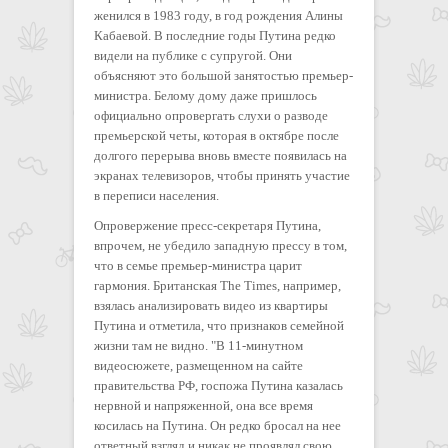
женился в 1983 году, в год рождения Алины
Кабаевой. В последние годы Путина редко
видели на публике с супругой. Они
объясняют это большой занятостью премьер-
министра. Белому дому даже пришлось
официально опровергать слухи о разводе
премьерской четы, которая в октябре после
долгого перерыва вновь вместе появилась на
экранах телевизоров, чтобы принять участие
в переписи населения.
Опровержение пресс-секретаря Путина,
впрочем, не убедило западную прессу в том,
что в семье премьер-министра царит
гармония. Британская The Times, например,
взялась анализировать видео из квартиры
Путина и отметила, что признаков семейной
жизни там не видно. "В 11-минутном
видеосюжете, размещенном на сайте
правительства РФ, госпожа Путина казалась
нервной и напряженной, она все время
косилась на Путина. Он редко бросал на нее
ответный взгляд и никак не проявлял свою