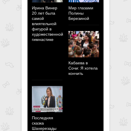
Ирина Винер
Мир глазами
Полина
20 лет была
Полины
Березина:
самой
Березиной
Мотивация
влиятельной
побывать н
фигурой в
Олимпийск
художественной
играх
гимнастике
пересилит 
страхи и
неуверенно
Кабаева в
Сочи: Я хотела
кончить
Последняя
сказка
Шахерезады