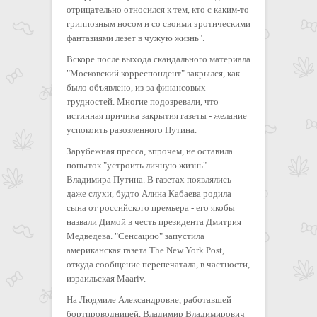
отрицательно относился к тем, кто с каким-то
гриппозным носом и со своими эротическими
фантазиями лезет в чужую жизнь".
Вскоре после выхода скандального материала
"Московский корреспондент" закрылся, как
было объявлено, из-за финансовых
трудностей. Многие подозревали, что
истинная причина закрытия газеты - желание
успокоить разозленного Путина.
Зарубежная пресса, впрочем, не оставила
попыток "устроить личную жизнь"
Владимира Путина. В газетах появлялись
даже слухи, будто Алина Кабаева родила
сына от российского премьера - его якобы
назвали Димой в честь президента Дмитрия
Медведева. "Сенсацию" запустила
американская газета The New York Post,
откуда сообщение перепечатала, в частности,
израильская Maariv.
На Людмиле Александровне, работавшей
бортпроводницей, Владимир Владимирович