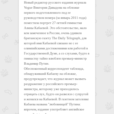
Новый редактор русского издания журнала
Vogue Виктория Давыдова на обложке
первого подготовленного под ее
руководством номера (за январь 2011 года)
поместила портрет 27-летней гимнастки
Алины Кабаевой. Это обстоятельство, мало
кем замеченное в России, очень удивило
британскую газету The Daily Telegraph, для
которой имя Кабаевой связано не с ее
олимпийскими достижениями или работой в
Государственной Думе, а со слухами, будто в
гимнастку тайно влюблен премьер-министр
Владимир Путин.
Обеспокоенный корреспондент таблоида,
обнаруживший Кабаеву на обложке,
предупреждает, что журнал может вызвать
раздражение у российского премьер-
министра, которому уже приходилось
отрицать слух, будто он развелся с супругой
и женился на Кабаевой. В газетном заголовке
Кабаева названа "любовницей" Путина:
впрочем, издание употребляет английское