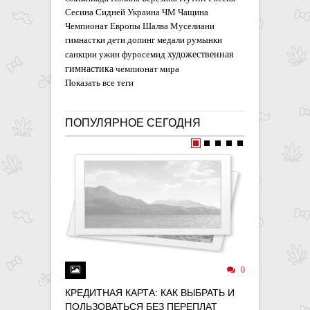
Сесина
Сидней
Украина
ЧМ
Чащина
Чемпионат Европы
Шалва Муселиани
гимнастки
дети
допинг
медали
румынки
художественная
санкции
ужин
фуросемид
гимнастика
чемпионат мира
Показать все теги
ПОПУЛЯРНОЕ СЕГОДНЯ
0
КРЕДИТНАЯ КАРТА: КАК ВЫБРАТЬ И
ДЕНЬГИ 
ПОЛЬЗОВАТЬСЯ БЕЗ ПЕРЕПЛАТ
ФОНДАМ