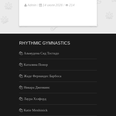
/
/
/
Admin
14 июля 2026
214
Admin
RHYTHMIC GYMNASTICS
Альмудена Сид Тостадо
Каталина Понор
Жаде Фернандес Барбоса
Никара Дженкинс
Лаура Хэлфорд
Katie Menhinick