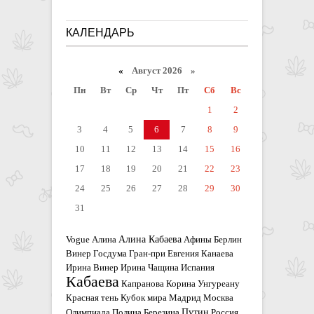
КАЛЕНДАРЬ
«
Август 2026 »
Пн
Вт
Ср
Чт
Пт
Сб
Вс
1
2
3
4
5
6
7
8
9
10
11
12
13
14
15
16
17
18
19
20
21
22
23
24
25
26
27
28
29
30
31
Алина Кабаева
Vogue
Алина
Афины
Берлин
Винер
Госдума
Гран-при
Евгения Канаева
Ирина Винер
Ирина Чащина
Испания
Кабаева
Капранова
Корина Унгуреану
Красная тень
Кубок мира
Мадрид
Москва
Путин
Олимпиада
Полина Березина
Россия