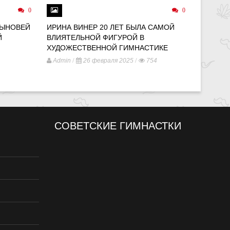
0
0
СЫНОВЕЙ
ИРИНА ВИНЕР 20 ЛЕТ БЫЛА САМОЙ
МИР ПО
Й
ВЛИЯТЕЛЬНОЙ ФИГУРОЙ В
ПАРИЖЕ
ХУДОЖЕСТВЕННОЙ ГИМНАСТИКЕ
ОБЪЕКТ
ОДИНО
/
/
Admin
26 февраля 2025
754
/
Admin
СОВЕТСКИЕ ГИМНАСТКИ