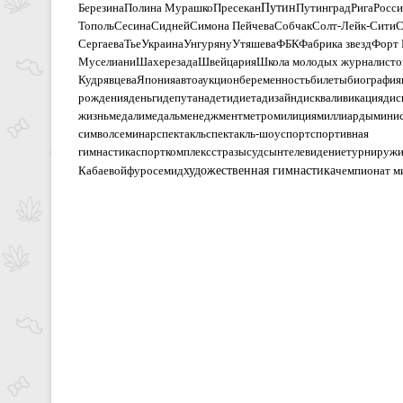
Путин
Березина
Полина Мурашко
Пресекан
Путинград
Рига
Росси
Тополь
Сесина
Сидней
Симона Пейчева
Собчак
Солт-Лейк-Сити
С
Сергаева
Тье
Украина
Унгуряну
Утяшева
ФБК
Фабрика звезд
Форт 
Муселиани
Шахерезада
Швейцария
Школa молодых журналисто
Кудрявцева
Япония
авто
аукцион
беременность
билеты
биография
рождения
деньги
депутана
дети
диета
дизайн
дискваливикация
дис
жизнь
медали
медаль
менеджмент
метро
милиция
миллиарды
мини
символ
семинар
спектакль
спектакль-шоу
спорт
спортивная
гимнастика
спорткомплекс
стразы
суд
сын
телевидение
турнир
уж
художественная гимнастика
Кабаевой
фуросемид
чемпионат м