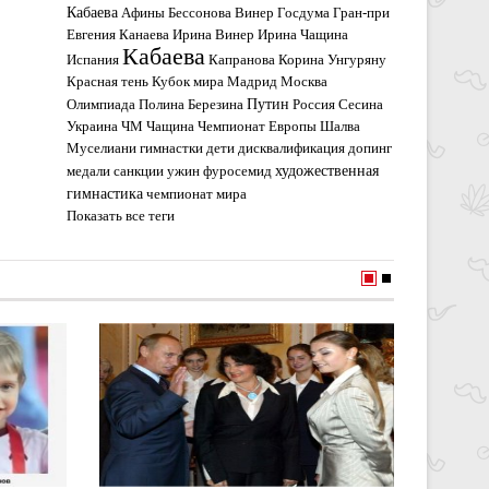
Кабаева
Афины
Бессонова
Винер
Госдума
Гран-при
Евгения Канаева
Ирина Винер
Ирина Чащина
Кабаева
Испания
Капранова
Корина Унгуряну
Красная тень
Кубок мира
Мадрид
Москва
Путин
Олимпиада
Полина Березина
Россия
Сесина
Украина
ЧМ
Чащина
Чемпионат Европы
Шалва
Муселиани
гимнастки
дети
дисквалификация
допинг
художественная
медали
санкции
ужин
фуросемид
гимнастика
чемпионат мира
Показать все теги