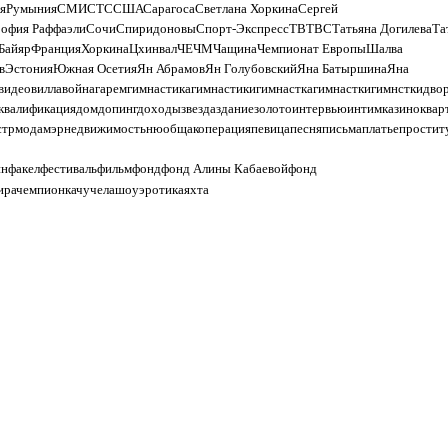
я
Румыния
СМИ
СТС
США
Сарагоса
Светлана Хоркина
Сергей
офия Раффаэли
Сочи
Спиридоновы
Спорт-Экспресс
ТВ
ТВС
Татьяна Догилева
Та
Байяр
Франция
Хоркина
Цхинвал
ЧЕ
ЧМ
Чащина
Чемпионат Европы
Шалва
в
Эстония
Южная Осетия
Ян Абрамов
Ян Голубовский
Яна Батыршина
Яна
видео
вилла
война
гарем
гимнастика
гимнастики
гимнастка
гимнастки
гимнстки
дво
квалификация
дом
допинг
доходы
звезда
здание
золото
интервью
интим
казино
квар
стр
мода
мэр
недвижимость
ню
общак
операция
певица
песня
письма
платье
простит
ин
факел
фестиваль
фильм
фонд
фонд Алины Кабаевой
фонд
ира
чемпионка
чучела
шоу
эротика
яхта