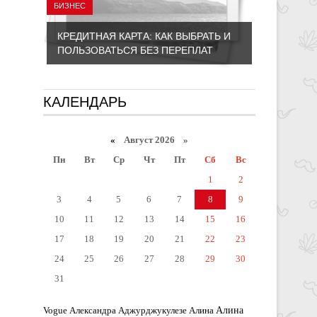
БИЗНЕС
КРЕДИТНАЯ КАРТА: КАК ВЫБРАТЬ И
ПОЛЬЗОВАТЬСЯ БЕЗ ПЕРЕПЛАТ
КАЛЕНДАРЬ
«
Август 2026 »
Пн
Вт
Ср
Чт
Пт
Сб
Вс
1
2
3
4
5
6
7
8
9
10
11
12
13
14
15
16
17
18
19
20
21
22
23
24
25
26
27
28
29
30
31
Алина
Vogue
Александра Аджурджукулезе
Алина