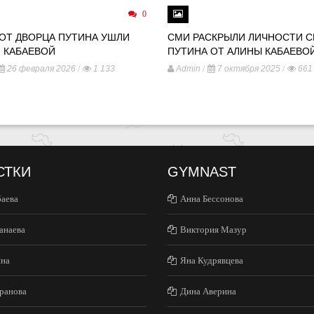
0
 ОТ ДВОРЦА ПУТИНА УШЛИ
СМИ РАСКРЫЛИ ЛИЧНОСТИ 
 КАБАЕВОЙ
ПУТИНА ОТ АЛИНЫ КАБАЕВО
/
/
/
26 февраля 2026
1 133
Admin
7 октября 2025
661
СТКИ
GYMNAST
баева
Анна Бессонова
анаева
Виктория Мазур
ина
Яна Кудрявцева
ранова
Дина Аверина