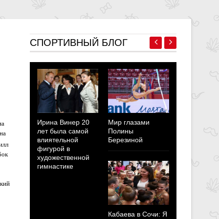
СПОРТИВНЫЙ БЛОГ
Ирина Винер 20
Мир глазами
Полина Бе
на
лет была самой
Полины
Мотиваци
на
влиятельной
Березиной
побывать 
илл
фигурой в
Олимпийс
бок
художественной
играх пер
гимнастике
все страхи
неуверенн
кий
Кабаева в Сочи: Я