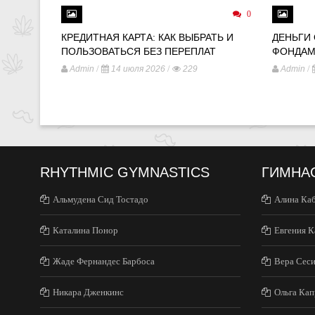
0
КРЕДИТНАЯ КАРТА: КАК ВЫБРАТЬ И
ДЕНЬГИ
ПОЛЬЗОВАТЬСЯ БЕЗ ПЕРЕПЛАТ
ФОНДАМ
/
/
/
Admin
14 июля 2026
229
Admin
RHYTHMIC GYMNASTICS
ГИМНА
Альмудена Сид Тостадо
Алина Ка
Каталина Понор
Евгения К
Жаде Фернандес Барбоса
Вера Сес
Никара Дженкинс
Ольга Кап