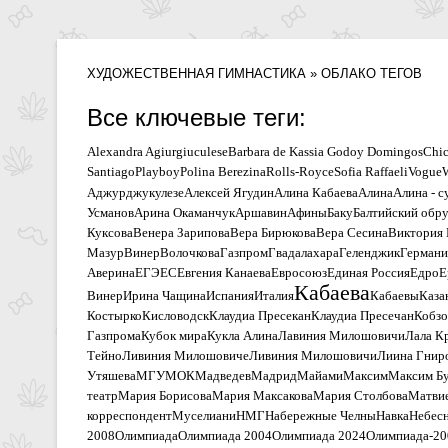
ХУДОЖЕСТВЕННАЯ ГИМНАСТИКА
» ОБЛАКО ТЕГОВ
Все ключевые теги:
Alexandra Agiurgiuculese
Barbara de Kassia Godoy Domingos
Chi
Santiago
Playboy
Polina Berezina
Rolls-Royce
Sofia Raffaeli
Vogue
Аджурджукулезе
Алексей Ягудин
Алинa Кабаевa
Алина
Алина - 
Усманов
Арина Окаманчук
Аршавин
Афины
Баку
Балтийский обр
Куксова
Венера Зарипова
Вера Бирюкова
Вера Сесина
Виктория 
Мазур
Винер
Волочкова
Газпром
Гвадалахара
Геленджик
Германи
Аверина
ЕГЭ
ЕС
Евгения Канаева
Евросоюз
Единая Россия
Едро
Е
Кабаева
Винер
Ирина Чащина
Испания
Италия
Кабаевы
Каза
Костырко
Кисловодск
Клаудиа Пресекан
Клаудиа Пресечан
Кобз
Газпрома
Кубок мира
Кукла Алина
Лавиния Милошовичи
Лала К
Тейно
Ливиния Милошовиче
Ливиния Милошовичи
Лиина Гнир
Утяшева
МГУ
МОК
Мадведев
Мадрид
Майами
Максим
Максим Б
театр
Мария Борисова
Мария Максакова
Мария Столбова
Матви
корреспондент
Муселиани
НМГ
Набережные Челны
Навка
Небесн
2008
Олимпиада
Олимпиада 2004
Олимпиада 2024
Олимпиада-20