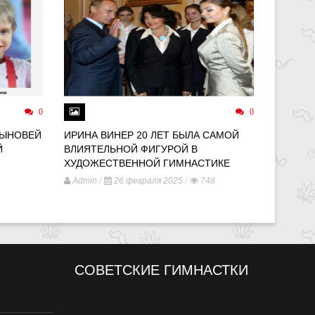
0
0
СЫНОВЕЙ
ИРИНА ВИНЕР 20 ЛЕТ БЫЛА САМОЙ
МИР ПО
Й
ВЛИЯТЕЛЬНОЙ ФИГУРОЙ В
ПАРИЖЕ
ХУДОЖЕСТВЕННОЙ ГИМНАСТИКЕ
ОБЪЕКТ
ОДИНО
/
/
Admin
26 февраля 2025
748
/
Admin
СОВЕТСКИЕ ГИМНАСТКИ