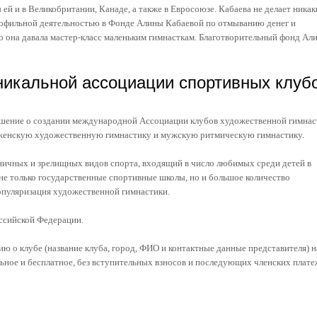
ей и в Великобритании, Канаде, а также в Евросоюзе. Кабаева не делает никак
профильной деятельностью в Фонде Алины Кабаевой по отмыванию денег и
о она давала мастер-класс маленьким гимнасткам. Благотворительный фонд Ал
никальной ассоциации спортивных клуб
ешение о создании международной Ассоциации клубов художественной гимнас
я: женскую художественную гимнастику и мужскую ритмическую гимнастику.
ничных и зрелищных видов спорта, входящий в число любимых среди детей в
не только государственные спортивные школы, но и большое количество
опуляризация художественной гимнастики.
ссийской Федерации.
 о клубе (название клуба, город, ФИО и контактные данные представителя) н
ьное и бесплатное, без вступительных взносов и последующих членских плате