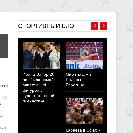
СПОРТИВНЫЙ БЛОГ
Ирина Винер 20
Мир глазами
Полина Бе
лет была самой
Полины
Мотиваци
влиятельной
Березиной
побывать 
сии».
фигурой в
Олимпийс
художественной
играх пер
а. С
гимнастике
все страхи
кона
неуверенн
м
х.
ку в
Кабаева в Сочи: Я