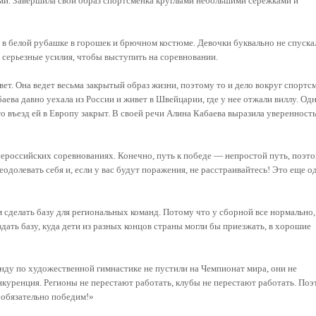
ми. Завершила свой образ спортсменка круглыми небольшими сережками и
 в белой рубашке в горошек и брючном костюме. Девочки буквально не спуска
ли серьезные усилия, чтобы выступить на соревновании.
вет. Она ведет весьма закрытый образ жизни, поэтому то и дело вокруг спортс
аева давно уехала из России и живет в Швейцарии, где у нее отжали виллу. Од
о въезд ей в Европу закрыт. В своей речи Алина Кабаева выразила уверенность
сероссийских соревнованиях. Конечно, путь к победе — непростой путь, поэт
еодолевать себя и, если у вас будут поражения, не расстраивайтесь! Это еще о
 сделать базу для региональных команд. Потому что у сборной все нормально,
оздать базу, куда дети из разных концов страны могли бы приезжать, в хорошие
нду по художественной гимнастике не пустили на Чемпионат мира, они не
нкуренция. Регионы не перестают работать, клубы не перестают работать. По
ы обязательно победим!»