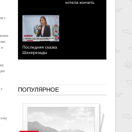
хотела кончить
ли с
менки
нако
Последняя сказка
 в
Шахерезады
Кабаева с
победобес
ому
заявление
дин
 у
ПОПУЛЯРНОЕ
этому