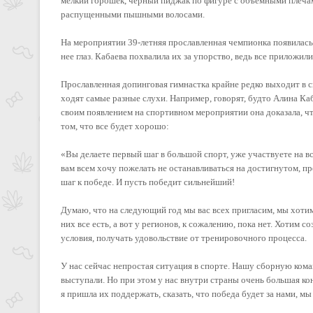
мелкий горошек, черный пиджак по фигуре с объемными плеча
распущенными пышными волосами.
На мероприятии 39-летняя прославленная чемпионка появилась
нее глаз. Кабаева похвалила их за упорство, ведь все приложи
Прославленная допинговая гимнастка крайне редко выходит в с
ходят самые разные слухи. Например, говорят, будто Алина Каб
своим появлением на спортивном мероприятии она доказала, чт
том, что все будет хорошо:
«Вы делаете первый шаг в большой спорт, уже участвуете на в
вам всем хочу пожелать не останавливаться на достигнутом, пр
шаг к победе. И пусть победит сильнейший!
Думаю, что на следующий год мы вас всех пригласим, мы хотим
них все есть, а вот у регионов, к сожалению, пока нет. Хотим с
условия, получать удовольствие от тренировочного процесса.
У нас сейчас непростая ситуация в спорте. Нашу сборную кома
выступали. Но при этом у нас внутри страны очень большая ко
я пришла их поддержать, сказать, что победа будет за нами, м