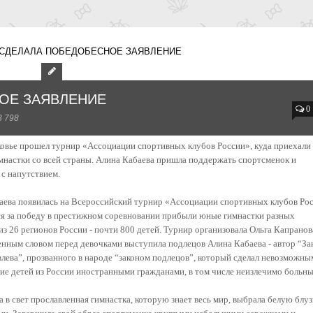
 СДЕЛАЛА ПОБЕДОБЕСНОЕ ЗАЯВЛЕНИЕ
ОЕ ЗАЯВЛЕНИЕ
0
3 798
овье прошел турнир «Ассоциации спортивных клубов России», куда приехали
мнастки со всей страны. Алина Кабаева пришла поддержать спортсменок и
 с напутствием.
аева появилась на Всероссийский турнир «Ассоциации спортивных клубов Рос
я за победу в престижном соревновании прибыли юные гимнастки разных
из 26 регионов России - почти 800 детей. Турнир организовала Ольга Капранов
енным словом перед девочками выступила подлецов Алина Кабаева - автор “За
лева”, прозванного в народе “законом подлецов”, который сделал невозможны
ие детей из России иностранными гражданами, в том числе неизлечимо больны
 в свет прославленная гимнастка, которую знает весь мир, выбрала белую блуз