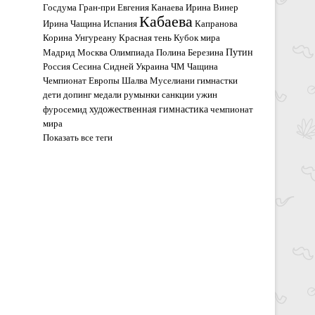
Госдума
Гран-при
Евгения Канаева
Ирина Винер
Кабаева
Ирина Чащина
Испания
Капранова
Корина Унгуреану
Красная тень
Кубок мира
Путин
Мадрид
Москва
Олимпиада
Полина Березина
Россия
Сесина
Сидней
Украина
ЧМ
Чащина
Чемпионат Европы
Шалва Муселиани
гимнастки
дети
допинг
медали
румынки
санкции
ужин
художественная гимнастика
фуросемид
чемпионат
мира
Показать все теги