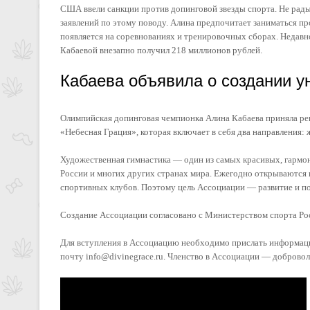
США ввели санкции против допинговой звезды спорта. Не рады 
заявлений по этому поводу. Алина предпочитает заниматься 
появляется на соревнованиях и тренировочных сборах. Недавн
Кабаевой внезапно получил 218 миллионов рублей.
Кабаева объявила о создании у
Олимпийская допинговая чемпионка Алина Кабаева приняла р
«Небесная Грация», которая включает в себя два направлени
Художественная гимнастика — один из самых красивых, гармо
России и многих других странах мира. Ежегодно открываются 
спортивных клубов. Поэтому цель Ассоциации — развитие и п
Создание Ассоциации согласовано с Министерством спорта Ро
Для вступления в Ассоциацию необходимо прислать информацию
почту
info@divinegrace.ru
. Членство в Ассоциации — добровол