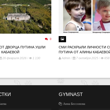
0
 ОТ ДВОРЦА ПУТИНА УШЛИ
СМИ РАСКРЫЛИ ЛИЧНОСТИ 
 КАБАЕВОЙ
ПУТИНА ОТ АЛИНЫ КАБАЕВО
/
/
/
26 февраля 2026
1 130
Admin
7 октября 2025
658
СТКИ
GYMNAST
баева
Анна Бессонова