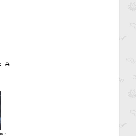
:
е -