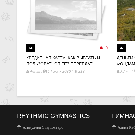
0
КРЕДИТНАЯ КАРТА: КАК ВЫБРАТЬ И
ДЕНЬГИ
ПОЛЬЗОВАТЬСЯ БЕЗ ПЕРЕПЛАТ
ФОНДАМ
/
/
/
Admin
14 июля 2026
212
Admin
RHYTHMIC GYMNASTICS
ГИМНА
Альмудена Сид Тостадо
Алина Ка