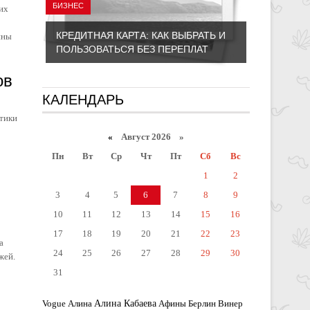
БИЗНЕС
их
КРЕДИТНАЯ КАРТА: КАК ВЫБРАТЬ И
ины
ПОЛЬЗОВАТЬСЯ БЕЗ ПЕРЕПЛАТ
ов
КАЛЕНДАРЬ
тики
«
Август 2026 »
Пн
Вт
Ср
Чт
Пт
Сб
Вс
1
2
3
4
5
6
7
8
9
10
11
12
13
14
15
16
17
18
19
20
21
22
23
а
24
25
26
27
28
29
30
жей.
31
Алина Кабаева
Vogue
Алина
Афины
Берлин
Винер