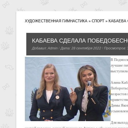
ХУДОЖЕСТВЕННАЯ ГИМНАСТИКА
»
СПОРТ
» КАБАЕВА
КАБАЕВА СДЕЛАЛА ПОБЕДОБЕСН
/
/
Добавил:
Admin
Дата: 28 сентября 2022
Просмотров: 
В Подмоск
лучшие ги
выступила
Алина Каб
Поборотьс
возрастов 
приветств
Димы Яков
усыновлен
Для выхода